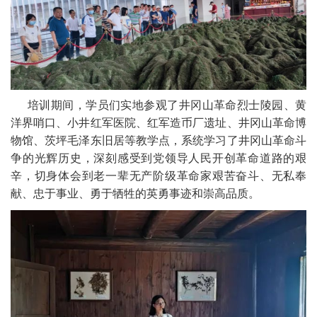
培训期间，学员们实地参观了井冈山革命烈士陵园、黄
洋界哨口、小井红军医院、红军造币厂遗址、井冈山革命博
物馆、茨坪毛泽东旧居等教学点，系统学习了井冈山革命斗
争的光辉历史，深刻感受到党领导人民开创革命道路的艰
辛，切身体会到老一辈无产阶级革命家艰苦奋斗、无私奉
献、忠于事业、勇于牺牲的英勇事迹和崇高品质。